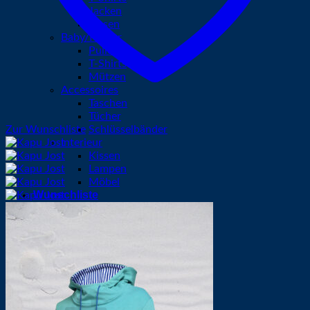
Jacken
Hosen
Baby/Kinder
Pullover
T-Shirts
Mützen
Accessoires
Taschen
Tücher
Zur Wunschliste
Schlüsselbänder
Interieur
Kissen
Lampen
Möbel
Wunschliste
Suchen
nach:
Anmelden
Warenkorb /
0,00
€
0