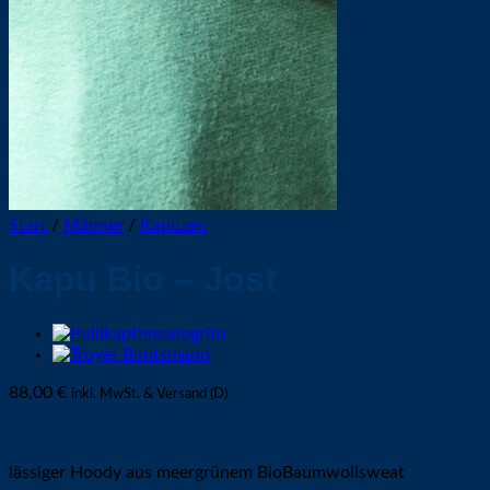
Start
/
Männer
/
Kapuzen
Kapu Bio – Jost
88,00
€
inkl. MwSt. & Versand (D)
lässiger Hoody aus meergrünem BioBaumwollsweat