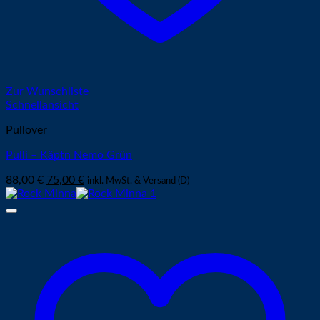
Zur Wunschliste
Schnellansicht
Pullover
Pulli – Käptn Nemo Grün
Ursprünglicher
Aktueller
88,00
€
75,00
€
inkl. MwSt. & Versand (D)
Preis
Preis
war:
ist:
88,00 €
75,00 €.