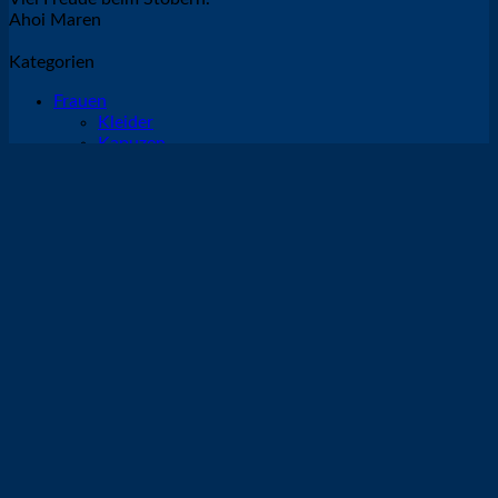
Ahoi Maren
Kategorien
Frauen
Kleider
Kapuzen
Röcke
Pullover
Tops
T-Shirts
Jacken
Hosen
Männer
Kapuzen
Pullover
T-Shirts
Jacken
Hosen
Baby/Kinder
Pullover
T-Shirts
Mützen