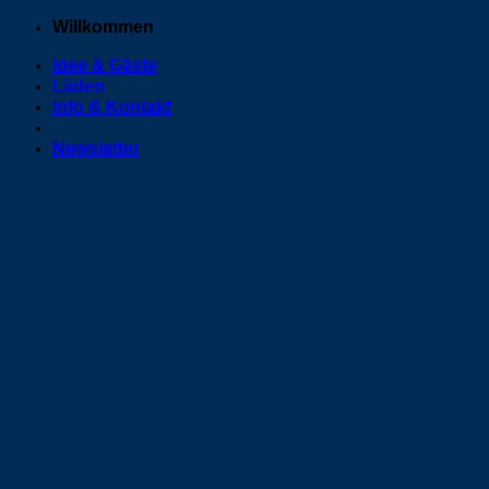
Zum
Willkommen
Inhalt
Idee & Gäste
springen
Läden
Info & Kontakt
Newsletter