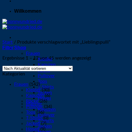
Willkommen
Start
/
Produkte verschlagwortet mit „Lieblingspulli“
Filter
Shop
Frauen
Nach
Ergebnisse 1 – 12 von 45 werden angezeigt
Kleider
Aktualität
Kapuzen
sortiert
Röcke
Kategorien
Pullover
Tops
Frauen
(142)
T-Shirts
Kleider
(30)
Jacken
Kapuzen
(6)
Hosen
Röcke
(26)
Männer
Pullover
(34)
Kapuzen
Tops
(36)
Pullover
T-Shirts
(0)
T-Shirts
Jacken
(7)
Jacken
Hosen
(9)
Hosen