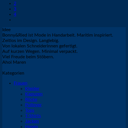
2
3
4
Idee
Bonny&Ried ist Mode in Handarbeit. Maritim inspiriert.
Zeitlos im Design. Langlebig.
Von lokalen Schneiderinnen gefertigt.
Auf kurzen Wegen. Minimal verpackt.
Viel Freude beim Stöbern.
Ahoi Maren
Kategorien
Frauen
Kleider
Kapuzen
Röcke
Pullover
Tops
T-Shirts
Jacken
Hosen