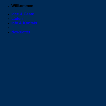
Zum
Willkommen
Inhalt
Idee & Gäste
springen
Läden
Info & Kontakt
Newsletter