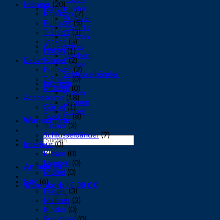
Männer
(20)
Baby/Kinder
Kapuzen
(7)
Pullover
Pullover
(5)
T-Shirts
T-Shirts
(3)
Mützen
Jacken
(5)
Accessoires
Hosen
(1)
Taschen
Baby/Kinder
(2)
Tücher
Pullover
(2)
Schlüsselbänder
T-Shirts
(0)
Interieur
Mützen
(0)
Kissen
Accessoires
(18)
Lampen
Gürtel
(1)
Möbel
Taschen
(8)
Wunschliste
Tücher
(3)
Schlüsselbänder
(7)
Suchen
Interieur
(0)
nach:
Kissen
(0)
Lampen
(0)
Anmelden
Möbel
(0)
Sale
(6)
Warenkorb /
0,00
€
0
Frauen
(3)
Männer
(3)
Kinder
(0)
Sonstiges
(0)