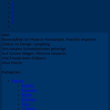
2
3
4
5
6
Idee
Bonny&Ried ist Mode in Handarbeit. Maritim inspiriert.
Zeitlos im Design. Langlebig.
Von lokalen Schneiderinnen gefertigt.
Auf kurzen Wegen. Minimal verpackt.
Viel Freude beim Stöbern.
Ahoi Maren
Kategorien
Frauen
Kleider
Kapuzen
Röcke
Pullover
Tops
T-Shirts