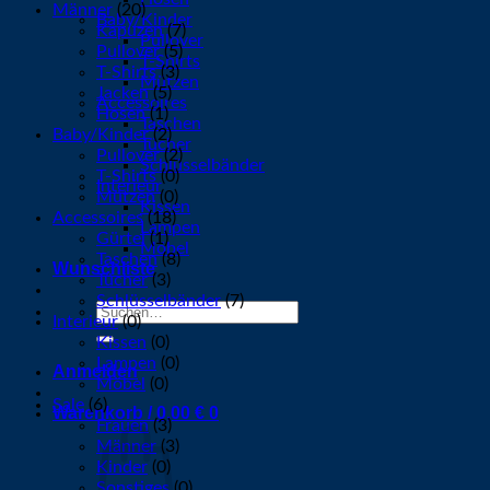
Männer
(20)
Baby/Kinder
Kapuzen
(7)
Pullover
Pullover
(5)
T-Shirts
T-Shirts
(3)
Mützen
Jacken
(5)
Accessoires
Hosen
(1)
Taschen
Baby/Kinder
(2)
Tücher
Pullover
(2)
Schlüsselbänder
T-Shirts
(0)
Interieur
Mützen
(0)
Kissen
Accessoires
(18)
Lampen
Gürtel
(1)
Möbel
Taschen
(8)
Wunschliste
Tücher
(3)
Schlüsselbänder
(7)
Suchen
Interieur
(0)
nach:
Kissen
(0)
Lampen
(0)
Anmelden
Möbel
(0)
Sale
(6)
Warenkorb /
0,00
€
0
Frauen
(3)
Männer
(3)
Kinder
(0)
Sonstiges
(0)