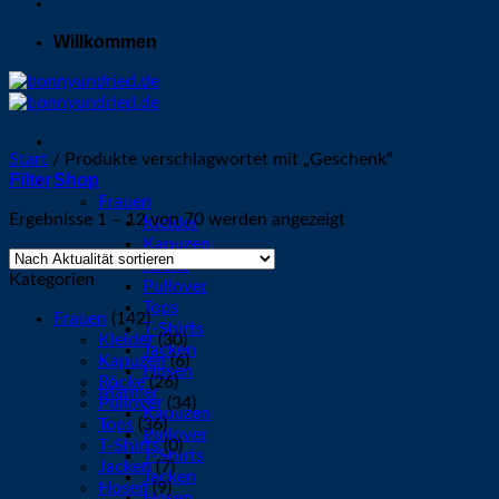
Willkommen
Start
/
Produkte verschlagwortet mit „Geschenk“
Filter
Shop
Frauen
Nach
Ergebnisse 1 – 12 von 70 werden angezeigt
Kleider
Aktualität
Kapuzen
sortiert
Röcke
Kategorien
Pullover
Tops
Frauen
(142)
T-Shirts
Kleider
(30)
Jacken
Kapuzen
(6)
Hosen
Röcke
(26)
Männer
Pullover
(34)
Kapuzen
Tops
(36)
Pullover
T-Shirts
(0)
T-Shirts
Jacken
(7)
Jacken
Hosen
(9)
Hosen