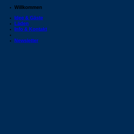
Zum
Willkommen
Inhalt
Idee & Gäste
springen
Läden
Info & Kontakt
Newsletter