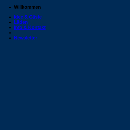
Zum
Willkommen
Inhalt
Idee & Gäste
springen
Läden
Info & Kontakt
Newsletter