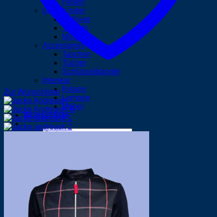
Hosen
Baby/Kinder
Pullover
T-Shirts
Mützen
Accessoires
Taschen
Tücher
Schlüsselbänder
Interieur
Kissen
Zur Wunschliste
Lampen
Möbel
Wunschliste
Suchen
nach:
Anmelden
Warenkorb /
0,00
€
0