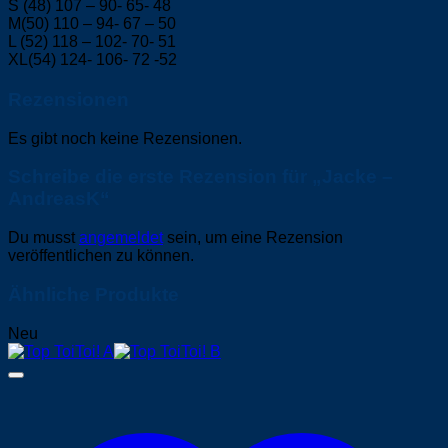
S (48) 107 – 90- 65- 48
M(50) 110 – 94- 67 – 50
L (52) 118 – 102- 70- 51
XL(54) 124- 106- 72 -52
Rezensionen
Es gibt noch keine Rezensionen.
Schreibe die erste Rezension für „Jacke –
AndreasK“
Du musst
angemeldet
sein, um eine Rezension
veröffentlichen zu können.
Ähnliche Produkte
Neu