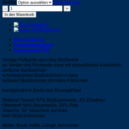
Größe
Zurücksetzen
Jacke
-
In den Warenkorb
AndreasK
Menge
Beschreibung
Produktsicherheit
Rezensionen (0)
lässige Hüftjacke aus navy BioSweat
an Vorder und Rückseite navy mit rot/weiß/rosa Karolinien
seitliche Nahttaschen
schmiegsames BioBündchen in navy
teilbarer Metallreisser mit rotem Fähnchen
handgenäht in Berlin von Bonny&Ried
Material: Sweat: 97% BioBaumwolle, 3% Elasthan
Oberstoff: 80% Baumwolle, 20% Poly
Wäsche: 30° Maschine auf links
kein Wäschetrockner
Maße: Brust, Hüfte, Länge, Arm innen