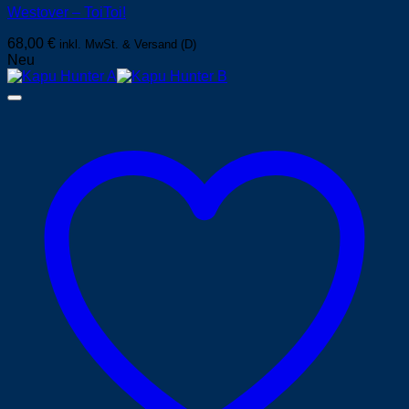
Westover – ToiToi!
68,00
€
inkl. MwSt. & Versand (D)
Neu