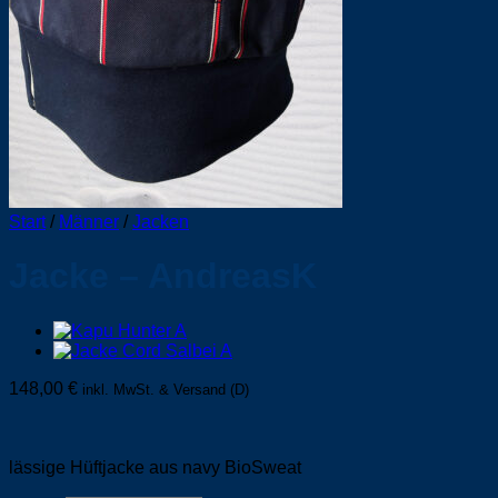
Start
/
Männer
/
Jacken
Jacke – AndreasK
148,00
€
inkl. MwSt. & Versand (D)
lässige Hüftjacke aus navy BioSweat