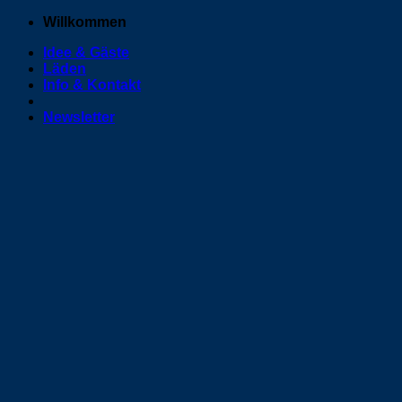
Zum
Willkommen
Inhalt
Idee & Gäste
springen
Läden
Info & Kontakt
Newsletter