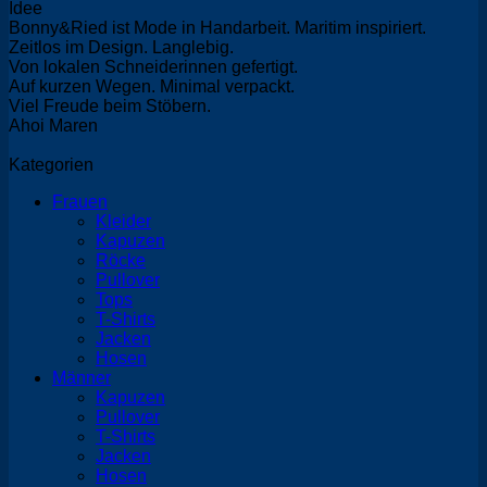
Preis
Preis
Idee
war:
ist:
Bonny&Ried ist Mode in Handarbeit. Maritim inspiriert.
148,00 €
128,00 €.
Zeitlos im Design. Langlebig.
Von lokalen Schneiderinnen gefertigt.
Auf kurzen Wegen. Minimal verpackt.
Viel Freude beim Stöbern.
Ahoi Maren
Kategorien
Frauen
Kleider
Kapuzen
Röcke
Pullover
Tops
T-Shirts
Jacken
Hosen
Männer
Kapuzen
Pullover
T-Shirts
Jacken
Hosen