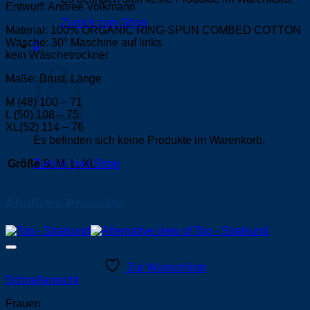
Entwurf: Andree Volkmann
Zurück zum Shop
Material: 100% ORGANIC RING-SPUN COMBED COTTON
Wäsche: 30° Maschine auf links
0
kein Wäschetrockner
Warenkorb
Maße: Brust, Länge
M (48) 100 – 71
L (50) 108 – 75
XL(52) 114 – 76
Es befinden sich keine Produkte im Warenkorb.
Größe
S, M, L, XL
Zurück zum Shop
Ähnliche Produkte
Zur Wunschliste
Schnellansicht
Frauen