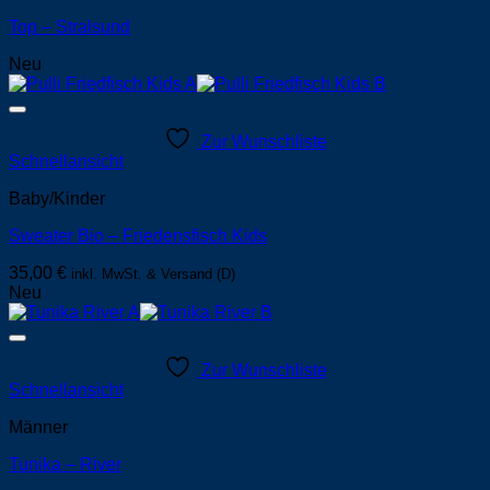
Top – Stralsund
Neu
Zur Wunschliste
Schnellansicht
Baby/Kinder
Sweater Bio – Friedensfisch Kids
35,00
€
inkl. MwSt. & Versand (D)
Neu
Zur Wunschliste
Schnellansicht
Männer
Tunika – River