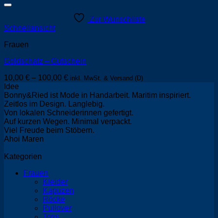
Zur Wunschliste
Schnellansicht
Frauen
Goldschatz – Gutschein
10,00
€
–
100,00
€
inkl. MwSt. & Versand (D)
Idee
Bonny&Ried ist Mode in Handarbeit. Maritim inspiriert.
Zeitlos im Design. Langlebig.
Von lokalen Schneiderinnen gefertigt.
Auf kurzen Wegen. Minimal verpackt.
Viel Freude beim Stöbern.
Ahoi Maren
Kategorien
Frauen
Kleider
Kapuzen
Röcke
Pullover
Tops