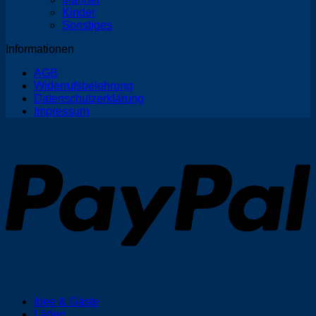
Kinder
Sonstiges
Informationen
AGB
Widerrufsbelehrung
Datenschutzerklärung
Impressum
P
Idee & Gäste
Läden