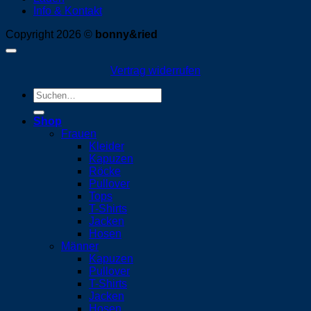
Info & Kontakt
Copyright 2026 ©
bonny&ried
Vertrag widerrufen
Suchen
nach:
Shop
Frauen
Kleider
Kapuzen
Röcke
Pullover
Tops
T-Shirts
Jacken
Hosen
Männer
Kapuzen
Pullover
T-Shirts
Jacken
Hosen