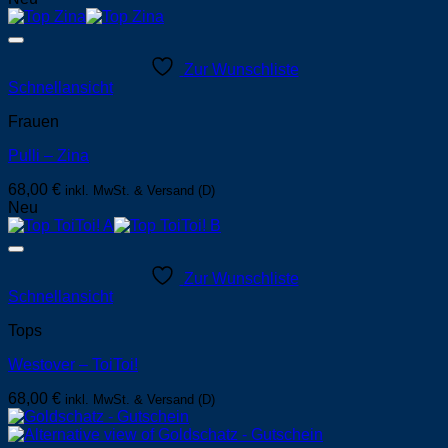
Zur Wunschliste
Schnellansicht
Frauen
Pulli – Zina
68,00
€
inkl. MwSt. & Versand (D)
Neu
Zur Wunschliste
Schnellansicht
Tops
Westover – ToiToi!
68,00
€
inkl. MwSt. & Versand (D)