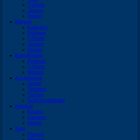
T-Shirts
Jacken
Hosen
Männer
Kapuzen
Pullover
T-Shirts
Jacken
Hosen
Baby/Kinder
Pullover
T-Shirts
Mützen
Accessoires
Gürtel
Taschen
Tücher
Schlüsselbänder
Interieur
Kissen
Lampen
Möbel
Sale
Frauen
Männer