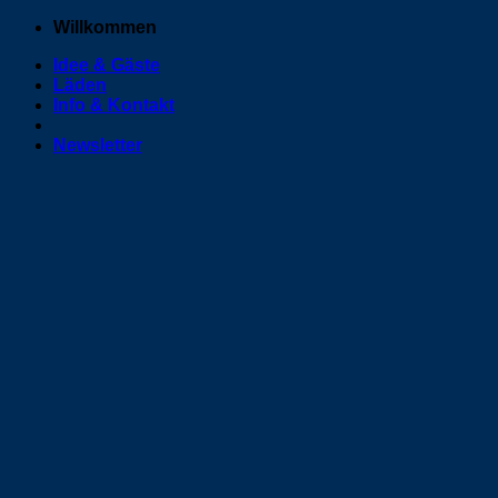
Zum
Willkommen
Inhalt
Idee & Gäste
springen
Läden
Info & Kontakt
Newsletter