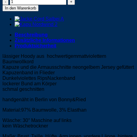
Hoodie
-
In den Warenkorb
Hans
Menge
Beschreibung
Zusätzliche Informationen
Produktsicherheit
lässiger Hoody aus hochwertigemmattviolettem
Baumwollkord
Kapuze und die Armausschnitte neongelbem Jersey gefüttert
Kapuzenband in Flieder
Dunkelviolettes RipsNackenband
lockerer Bund am Körper
schmal geschnitten
handgenäht in Berlin von Bonny&Ried
Material:97% Baumwolle, 3% Elasthan
Wäsche: 30° Maschine auf links
kein Wäschetrockner
Maße: Brust, Taille, Hüfte, Arm innen, vordere Länge, hintere