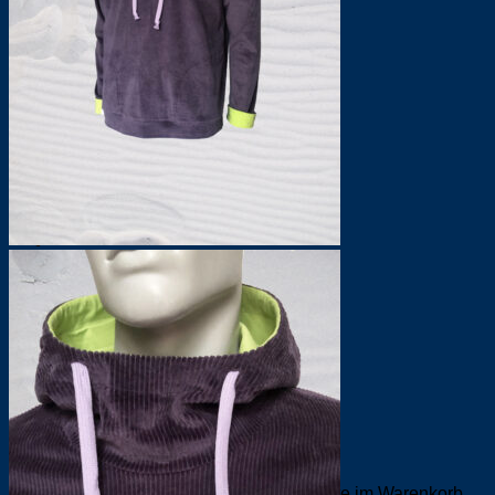
Pullover
T-Shirts
Mützen
Accessoires
Taschen
Tücher
Schlüsselbänder
Interieur
Kissen
Lampen
Möbel
Wunschliste
Suchen
nach:
Anmelden
Warenkorb /
0,00
€
0
Es befinden sich keine Produkte im Warenkorb.