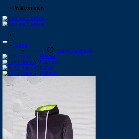
Willkommen
Shop
Frauen
Zur Wunschliste
Kleider
Kapuzen
Röcke
Pullover
Tops
T-Shirts
Jacken
Hosen
Männer
Kapuzen
Pullover
T-Shirts
Jacken
Hosen
Baby/Kinder