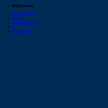
Zum
Willkommen
Inhalt
Idee & Gäste
springen
Läden
Info & Kontakt
Newsletter