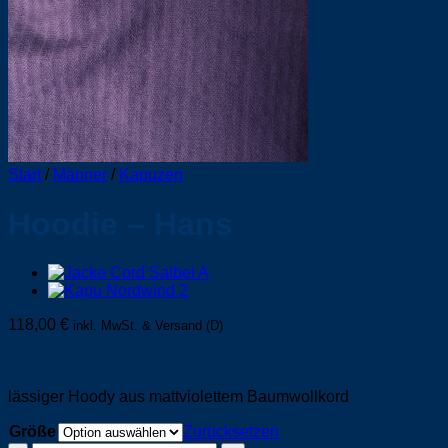
Start
/
Männer
/
Kapuzen
Hoodie – Hans
118,00
€
inkl. MwSt. & Versand (D)
lässiger Hoody aus mattviolettem Baumwollkord
Größe
Zurücksetzen