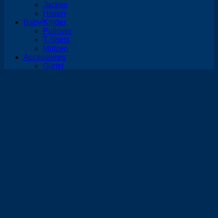
Jacken
Hosen
Baby/Kinder
Pullover
T-Shirts
Mützen
Accessoires
Gürtel
Taschen
Tücher
Schlüsselbänder
Interieur
Kissen
Lampen
Möbel
Sale
Frauen
Männer
Kinder
Sonstiges
Informationen
AGB
Widerrufsbelehrung