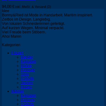
94,00
€
inkl. MwSt. & Versand (D)
Idee
Bonny&Ried ist Mode in Handarbeit. Maritim inspiriert.
Zeitlos im Design. Langlebig.
Von lokalen Schneiderinnen gefertigt.
Auf kurzen Wegen. Minimal verpackt.
Viel Freude beim Stöbern.
Ahoi Maren
Kategorien
Frauen
Kleider
Kapuzen
Röcke
Pullover
Tops
T-Shirts
Jacken
Hosen
Männer
Kapuzen
Pullover
T-Shirts