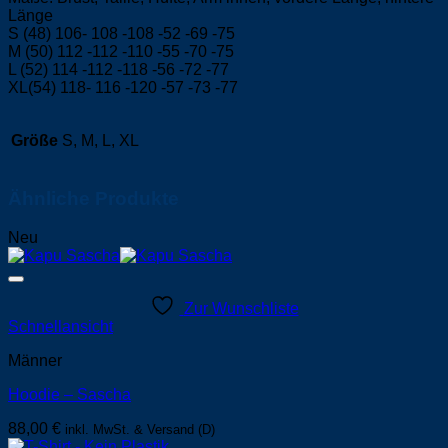
Länge
S (48) 106- 108 -108 -52 -69 -75
M (50) 112 -112 -110 -55 -70 -75
L (52) 114 -112 -118 -56 -72 -77
XL(54) 118- 116 -120 -57 -73 -77
Größe
S, M, L, XL
Ähnliche Produkte
Neu
Zur Wunschliste
Schnellansicht
Männer
Hoodie – Sascha
88,00
€
inkl. MwSt. & Versand (D)