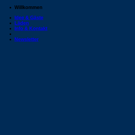
Zum
Willkommen
Inhalt
Idee & Gäste
springen
Läden
Info & Kontakt
Newsletter