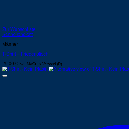
Zur Wunschliste
Schnellansicht
Männer
T-Shirt – Friedensfisch
29,00
€
inkl. MwSt. & Versand (D)