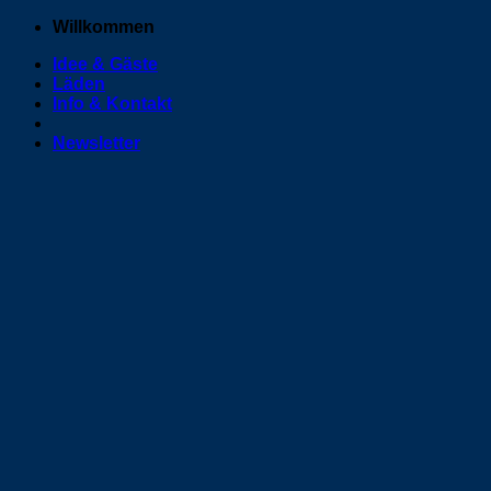
Zum
Willkommen
Inhalt
Idee & Gäste
springen
Läden
Info & Kontakt
Newsletter