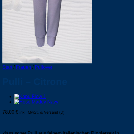
Start
/
Frauen
/
Pullover
Pulli – Citrone
78,00
€
inkl. MwSt. & Versand (D)
klassischer Pulli aus feinem italienischen Rippjersey in