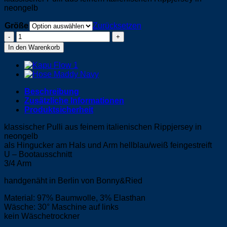
neongelb
Größe
Zurücksetzen
Pulli
-
In den Warenkorb
Citrone
Menge
Beschreibung
Zusätzliche Informationen
Produktsicherheit
klassischer Pulli aus feinem italienischen Rippjersey in
neongelb
als Hingucker am Hals und Arm hellblau/weiß feingestreift
U – Bootausschnitt
3/4 Arm
handgenäht in Berlin von Bonny&Ried
Material: 97% Baumwolle, 3% Elasthan
Wäsche: 30° Maschine auf links
kein Wäschetrockner