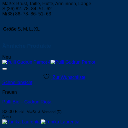
Maße: Brust, Taille, Hüfte, Arm innen, Länge
S (36) 82- 78- 84- 51- 62
M(38) 86- 78- 86- 51- 63
Größe
S, M, L, XL
Ähnliche Produkte
Neu
Zur Wunschliste
Schnellansicht
Frauen
Pulli Bio – Gudrun Rioja
82,00
€
inkl. MwSt. & Versand (D)
Neu