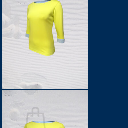
Hosen
Baby/Kinder
Pullover
T-Shirts
Mützen
Accessoires
Taschen
Tücher
Schlüsselbänder
Interieur
Kissen
Lampen
Möbel
Wunschliste
Suchen
nach:
Anmelden
Warenkorb /
0,00
€
0