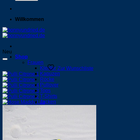
Willkommen
Neu
Shop
Frauen
Kleider
Zur Wunschliste
Kapuzen
Röcke
Pullover
Tops
T-Shirts
Jacken
Hosen
Männer
Kapuzen
Pullover
T-Shirts
Jacken