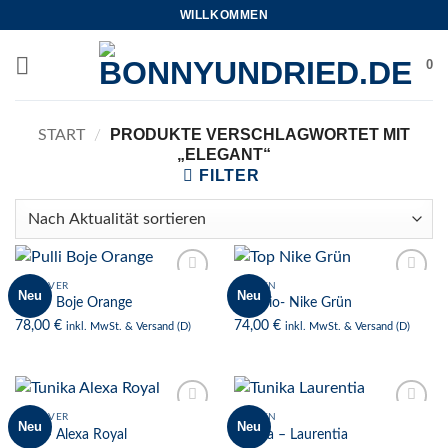
Zum
WILLKOMMEN
Inhalt
springen
0
PRODUKTE VERSCHLAGWORTET MIT
START
/
„ELEGANT“
FILTER
PULLOVER
FRAUEN
Neu
Neu
Zur
Zur
Pulli – Boje Orange
Top Bio- Nike Grün
Wunschliste
Wunschliste
78,00
€
74,00
€
inkl. MwSt. & Versand (D)
inkl. MwSt. & Versand (D)
PULLOVER
FRAUEN
Neu
Neu
Zur
Zur
Pulli – Alexa Royal
Tunika – Laurentia
Wunschliste
Wunschliste