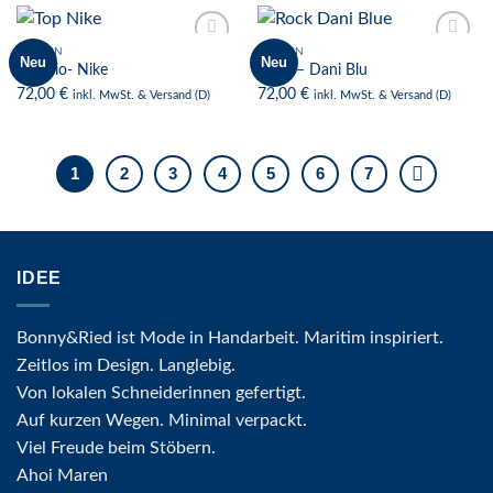
FRAUEN
FRAUEN
Neu
Neu
Zur
Zur
Top Bio- Nike
Rock – Dani Blu
Wunschliste
Wunschliste
72,00
€
72,00
€
inkl. MwSt. & Versand (D)
inkl. MwSt. & Versand (D)
1
2
3
4
5
6
7
IDEE
Bonny&Ried ist Mode in Handarbeit. Maritim inspiriert.
Zeitlos im Design. Langlebig.
Von lokalen Schneiderinnen gefertigt.
Auf kurzen Wegen. Minimal verpackt.
Viel Freude beim Stöbern.
Ahoi Maren