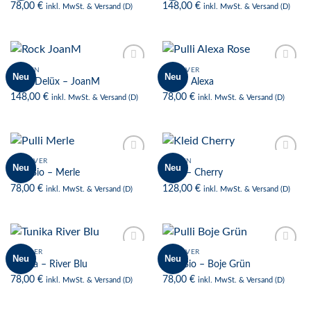
78,00
€
148,00
€
inkl. MwSt. & Versand (D)
inkl. MwSt. & Versand (D)
FRAUEN
PULLOVER
Neu
Neu
Zur
Zur
Rock Delüx – JoanM
Pulli – Alexa
Wunschliste
Wunschliste
148,00
€
78,00
€
inkl. MwSt. & Versand (D)
inkl. MwSt. & Versand (D)
PULLOVER
FRAUEN
Neu
Neu
Zur
Zur
Pulli Bio – Merle
Kleid – Cherry
Wunschliste
Wunschliste
78,00
€
128,00
€
inkl. MwSt. & Versand (D)
inkl. MwSt. & Versand (D)
MÄNNER
PULLOVER
Neu
Neu
Zur
Zur
Tunika – River Blu
Pulli Bio – Boje Grün
Wunschliste
Wunschliste
78,00
€
78,00
€
inkl. MwSt. & Versand (D)
inkl. MwSt. & Versand (D)