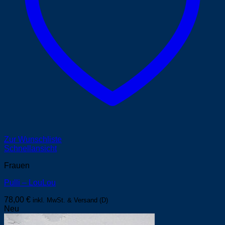
Zur Wunschliste
Schnellansicht
Frauen
Pulli – LouLou
78,00
€
inkl. MwSt. & Versand (D)
Neu