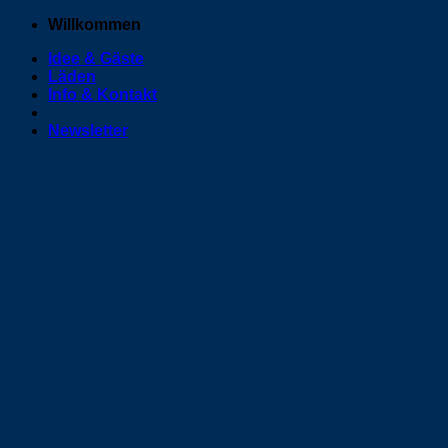
Zum
Willkommen
Inhalt
Idee & Gäste
springen
Läden
Info & Kontakt
Newsletter