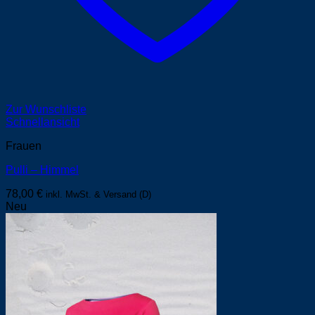
Zur Wunschliste
Schnellansicht
Frauen
Pulli – Himmel
78,00
€
inkl. MwSt. & Versand (D)
Neu