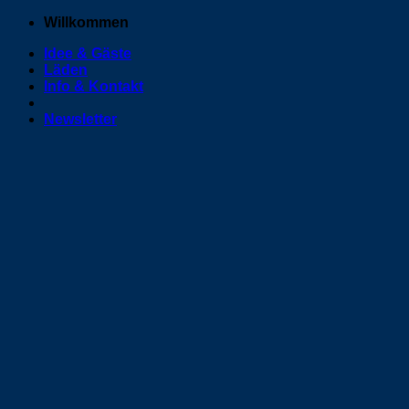
Zum
Willkommen
Inhalt
Idee & Gäste
springen
Läden
Info & Kontakt
Newsletter