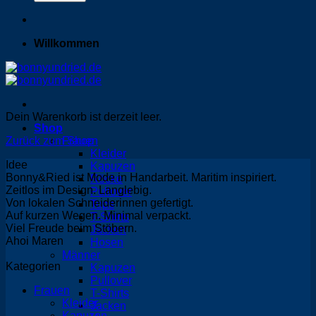
Willkommen
Dein Warenkorb ist derzeit leer.
Shop
Zurück zum Shop
Frauen
Kleider
Idee
Kapuzen
Bonny&Ried ist Mode in Handarbeit. Maritim inspiriert.
Röcke
Zeitlos im Design. Langlebig.
Pullover
Von lokalen Schneiderinnen gefertigt.
Tops
Auf kurzen Wegen. Minimal verpackt.
T-Shirts
Viel Freude beim Stöbern.
Jacken
Ahoi Maren
Hosen
Männer
Kategorien
Kapuzen
Pullover
Frauen
T-Shirts
Kleider
Jacken
Kapuzen