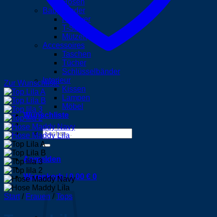
Hosen
Baby/Kinder
Pullover
T-Shirts
Mützen
Accessoires
Taschen
Tücher
Schlüsselbänder
Interieur
Zur Wunschliste
Kissen
Lampen
Möbel
Wunschliste
Suchen
nach:
Anmelden
Warenkorb /
0,00
€
0
Start
/
Frauen
/
Tops