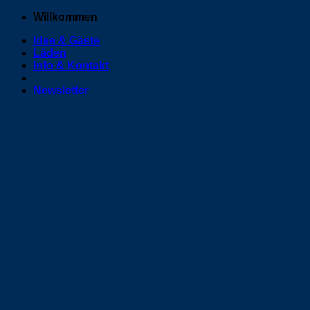
Zum
Willkommen
Inhalt
Idee & Gäste
springen
Läden
Info & Kontakt
Newsletter