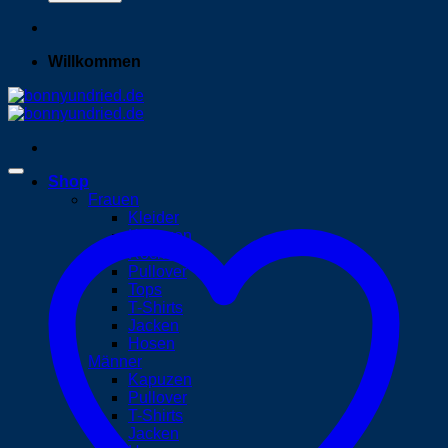
Willkommen
Shop
Frauen
Kleider
Kapuzen
Röcke
Pullover
Tops
T-Shirts
Jacken
Hosen
Männer
Kapuzen
Pullover
T-Shirts
Jacken