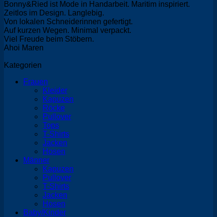
Bonny&Ried ist Mode in Handarbeit. Maritim inspiriert.
Zeitlos im Design. Langlebig.
Von lokalen Schneiderinnen gefertigt.
Auf kurzen Wegen. Minimal verpackt.
Viel Freude beim Stöbern.
Ahoi Maren
Kategorien
Frauen
Kleider
Kapuzen
Röcke
Pullover
Tops
T-Shirts
Jacken
Hosen
Männer
Kapuzen
Pullover
T-Shirts
Jacken
Hosen
Baby/Kinder