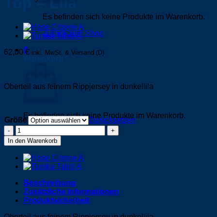
Top – Lila
Es befinden sich keine Produkte im Warenkorb.
Zurück zum Shop
0
62,00
€
inkl. MwSt. & Versand (D)
Warenkorb
Oberteil aus feinem Rippjersey in dunkellila
Es befinden sich keine Produkte im Warenkorb.
Größe
Zurücksetzen
Top
Zurück zum Shop
-
In den Warenkorb
Lila
Menge
Beschreibung
Zusätzliche Informationen
Produktsicherheit
Oberteil aus feinem Rippjersey in dunkellila