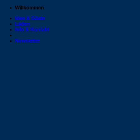
Zum
Willkommen
Inhalt
Idee & Gäste
springen
Läden
Info & Kontakt
Newsletter