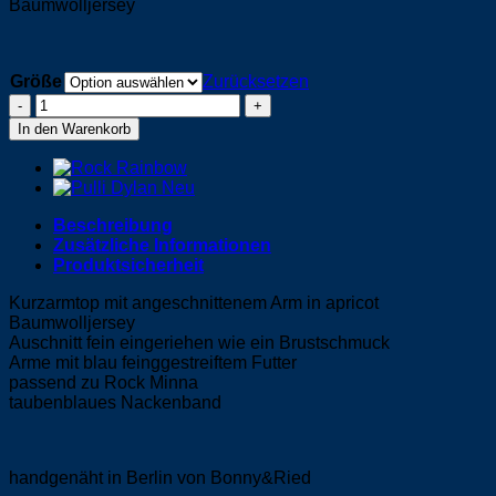
Baumwolljersey
Größe
Zurücksetzen
Top
-
In den Warenkorb
Ava
Menge
Beschreibung
Zusätzliche Informationen
Produktsicherheit
Kurzarmtop mit angeschnittenem Arm in apricot
Baumwolljersey
Auschnitt fein eingeriehen wie ein Brustschmuck
Arme mit blau feinggestreiftem Futter
passend zu Rock Minna
taubenblaues Nackenband
handgenäht in Berlin von Bonny&Ried