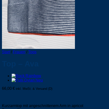
Start
/
Frauen
/
Tops
Top – Ava
66,00
€
inkl. MwSt. & Versand (D)
Kurzarmtop mit angeschnittenem Arm in apricot