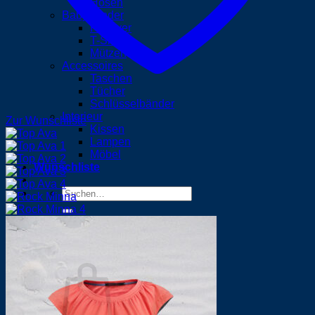
Hosen
Baby/Kinder
Pullover
T-Shirts
Mützen
Accessoires
Taschen
Tücher
Schlüsselbänder
Interieur
Zur Wunschliste
Kissen
Lampen
Möbel
Wunschliste
Suchen
nach:
Anmelden
Warenkorb /
0,00
€
0