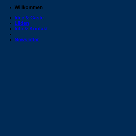
Zum
Willkommen
Inhalt
Idee & Gäste
springen
Läden
Info & Kontakt
Newsletter