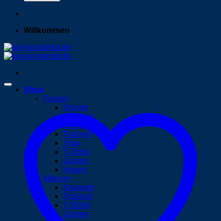
Willkommen
Shop
Frauen
Kleider
Kapuzen
Röcke
Pullover
Tops
T-Shirts
Jacken
Hosen
Männer
Kapuzen
Pullover
T-Shirts
Jacken