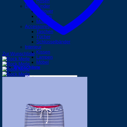
Hosen
Baby/Kinder
Pullover
T-Shirts
Mützen
Accessoires
Taschen
Tücher
Schlüsselbänder
Interieur
Kissen
Zur Wunschliste
Lampen
Möbel
Wunschliste
Suchen
nach:
Anmelden
Warenkorb /
0,00
€
0