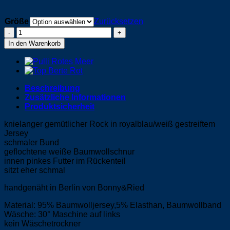
Größe
Zurücksetzen
Rock
-
In den Warenkorb
Merle
Menge
Beschreibung
Zusätzliche Informationen
Produktsicherheit
knielanger gemütlicher Rock in royalblau/weiß gestreiftem
Jersey
schmaler Bund
geflochtene weiße Baumwollschnur
innen pinkes Futter im Rückenteil
sitzt eher schmal
handgenäht in Berlin von Bonny&Ried
Material: 95% Baumwolljersey,5% Elasthan, Baumwollband
Wäsche: 30° Maschine auf links
kein Wäschetrockner