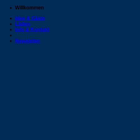
Zum
Willkommen
Inhalt
Idee & Gäste
springen
Läden
Info & Kontakt
Newsletter