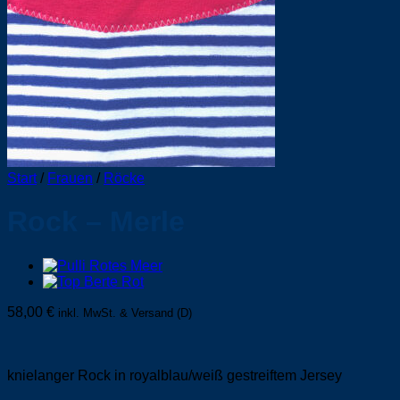
Start
/
Frauen
/
Röcke
Rock – Merle
58,00
€
inkl. MwSt. & Versand (D)
knielanger Rock in royalblau/weiß gestreiftem Jersey