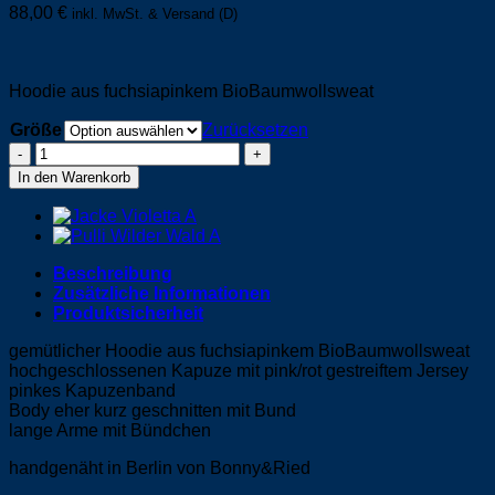
88,00
€
inkl. MwSt. & Versand (D)
Hoodie aus fuchsiapinkem BioBaumwollsweat
Größe
Zurücksetzen
Kapu
Bio
In den Warenkorb
-
Martha
Pink
Menge
Beschreibung
Zusätzliche Informationen
Produktsicherheit
gemütlicher Hoodie aus fuchsiapinkem BioBaumwollsweat
hochgeschlossenen Kapuze mit pink/rot gestreiftem Jersey
pinkes Kapuzenband
Body eher kurz geschnitten mit Bund
lange Arme mit Bündchen
handgenäht in Berlin von Bonny&Ried