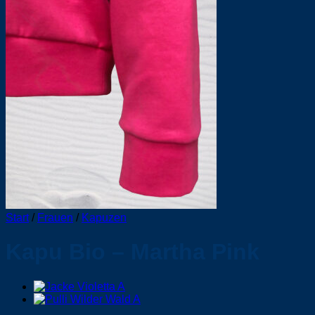
Start
/
Frauen
/
Kapuzen
Kapu Bio – Martha Pink