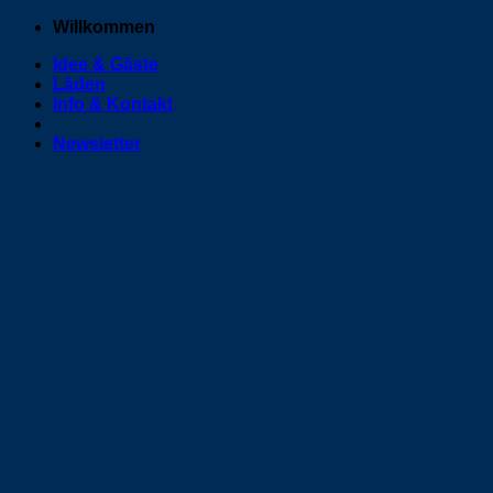
Zum
Willkommen
Inhalt
Idee & Gäste
springen
Läden
Info & Kontakt
Newsletter