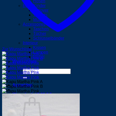
Hosen
Baby/Kinder
Pullover
T-Shirts
Mützen
Accessoires
Taschen
Tücher
Schlüsselbänder
Interieur
Kissen
Zur Wunschliste
Lampen
Möbel
Wunschliste
Suchen
nach:
Anmelden
Warenkorb /
0,00
€
0