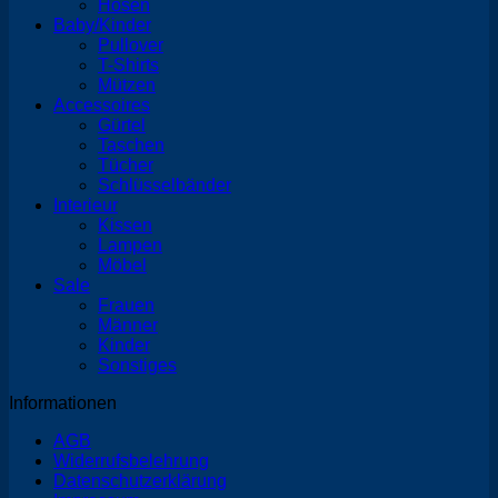
Hosen
Baby/Kinder
Pullover
T-Shirts
Mützen
Accessoires
Gürtel
Taschen
Tücher
Schlüsselbänder
Interieur
Kissen
Lampen
Möbel
Sale
Frauen
Männer
Kinder
Sonstiges
Informationen
AGB
Widerrufsbelehrung
Datenschutzerklärung