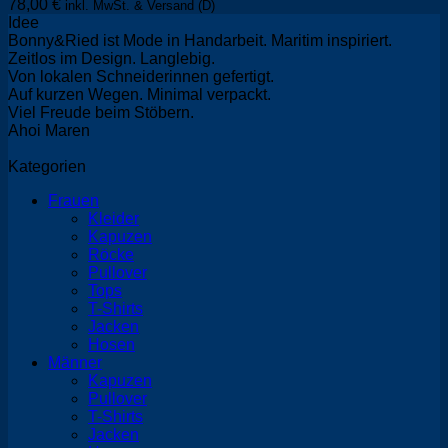
78,00
€
inkl. MwSt. & Versand (D)
Idee
Bonny&Ried ist Mode in Handarbeit. Maritim inspiriert.
Zeitlos im Design. Langlebig.
Von lokalen Schneiderinnen gefertigt.
Auf kurzen Wegen. Minimal verpackt.
Viel Freude beim Stöbern.
Ahoi Maren
Kategorien
Frauen
Kleider
Kapuzen
Röcke
Pullover
Tops
T-Shirts
Jacken
Hosen
Männer
Kapuzen
Pullover
T-Shirts
Jacken