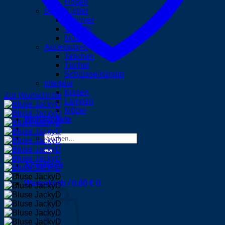
Hosen
Baby/Kinder
Pullover
T-Shirts
Mützen
Accessoires
Taschen
Tücher
Schlüsselbänder
Interieur
Kissen
Zur Wunschliste
Lampen
Möbel
Wunschliste
Suchen
nach:
Anmelden
Warenkorb /
0,00
€
0