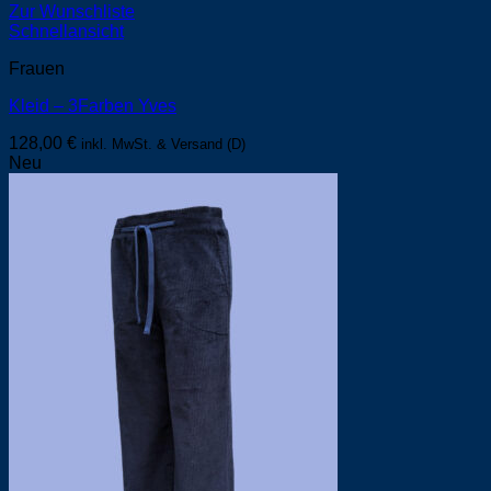
Zur Wunschliste
Schnellansicht
Frauen
Kleid – 3Farben Yves
128,00
€
inkl. MwSt. & Versand (D)
Neu