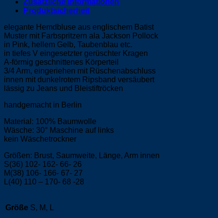
Zusätzliche Informationen
Produktsicherheit
elegante Hemdbluse aus englischem Batist
Muster mit Farbspritzern ala Jackson Pollock
in Pink, hellem Gelb, Taubenblau etc.
in tiefes V eingesetzter gerüschter Kragen
A-förmig geschnittenes Körperteil
3/4 Arm, eingeriehen mit Rüschenabschluss
innen mit dunkelrotem Ripsband versäubert
lässig zu Jeans und Bleistiftröcken
handgemacht in Berlin
Material: 100% Baumwolle
Wäsche: 30° Maschine auf links
kein Wäschetrockner
Größen: Brust, Saumweite, Länge, Arm innen
S(36) 102- 162- 66- 26
M(38) 106- 166- 67- 27
L(40) 110 – 170- 68 -28
Größe
S, M, L