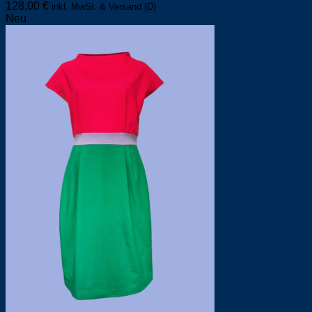
128,00
€
inkl. MwSt. & Versand (D)
Neu