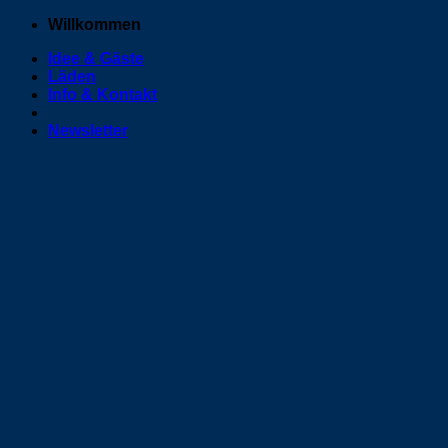
Zum
Willkommen
Inhalt
Idee & Gäste
springen
Läden
Info & Kontakt
Newsletter