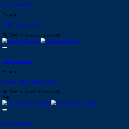
Schnellansicht
Frauen
Pulli – Rotes Meer
78,00
€
inkl. MwSt. & Versand (D)
Schnellansicht
Frauen
Sweater Bio – Friedensfisch
68,00
€
inkl. MwSt. & Versand (D)
Neu
Schnellansicht