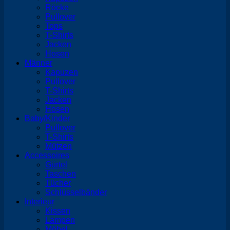
Röcke
Pullover
Tops
T-Shirts
Jacken
Hosen
Männer
Kapuzen
Pullover
T-Shirts
Jacken
Hosen
Baby/Kinder
Pullover
T-Shirts
Mützen
Accessoires
Gürtel
Taschen
Tücher
Schlüsselbänder
Interieur
Kissen
Lampen
Möbel