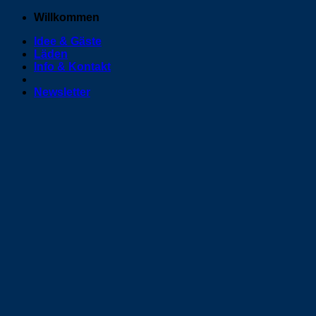
Zum
Willkommen
Inhalt
Idee & Gäste
springen
Läden
Info & Kontakt
Newsletter