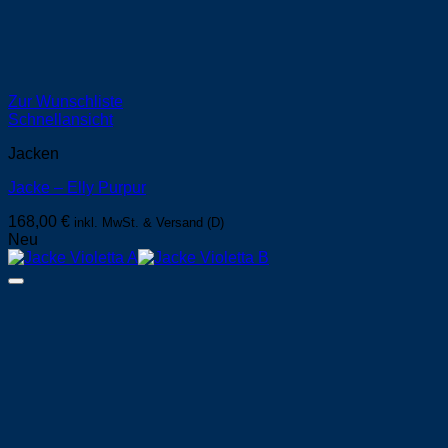
Zur Wunschliste
Schnellansicht
Jacken
Jacke – Elly Purpur
168,00
€
inkl. MwSt. & Versand (D)
Neu