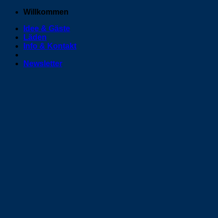
Zum
Willkommen
Inhalt
Idee & Gäste
springen
Läden
Info & Kontakt
Newsletter