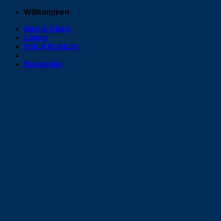
Zum
Willkommen
Inhalt
Idee & Gäste
springen
Läden
Info & Kontakt
Newsletter