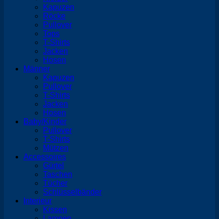
Kapuzen
Röcke
Pullover
Tops
T-Shirts
Jacken
Hosen
Männer
Kapuzen
Pullover
T-Shirts
Jacken
Hosen
Baby/Kinder
Pullover
T-Shirts
Mützen
Accessoires
Gürtel
Taschen
Tücher
Schlüsselbänder
Interieur
Kissen
Lampen