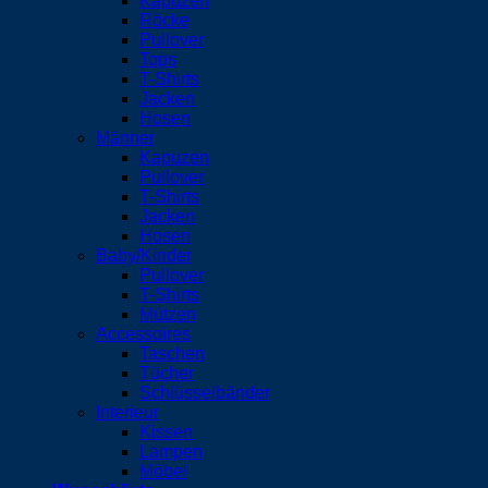
Kapuzen
Röcke
Pullover
Tops
T-Shirts
Jacken
Hosen
Männer
Kapuzen
Pullover
T-Shirts
Jacken
Hosen
Baby/Kinder
Pullover
T-Shirts
Mützen
Accessoires
Taschen
Tücher
Schlüsselbänder
Interieur
Kissen
Lampen
Möbel