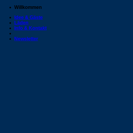
Zum
Willkommen
Inhalt
Idee & Gäste
springen
Läden
Info & Kontakt
Newsletter