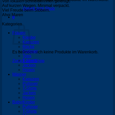
Von lokalen Schneiderinnen gefertigt.
Auf kurzen Wegen. Minimal verpackt.
Zurück zum Shop
Viel Freude beim Stöbern.
Ahoi Maren
0
Warenkorb
Kategorien
Frauen
Kleider
Kapuzen
Röcke
Pullover
Es befinden sich keine Produkte im Warenkorb.
Tops
T-Shirts
Zurück zum Shop
Jacken
Hosen
Männer
Kapuzen
Pullover
T-Shirts
Jacken
Hosen
Baby/Kinder
Pullover
T-Shirts