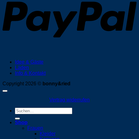
Idee & Gäste
Läden
Info & Kontakt
Copyright 2026 ©
bonny&ried
Vertrag widerrufen
Suchen
nach:
Shop
Frauen
Kleider