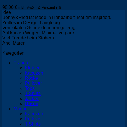
98,00
€
inkl. MwSt. & Versand (D)
Idee
Bonny&Ried ist Mode in Handarbeit. Maritim inspiriert.
Zeitlos im Design. Langlebig.
Von lokalen Schneiderinnen gefertigt.
Auf kurzen Wegen. Minimal verpackt.
Viel Freude beim Stöbern.
Ahoi Maren
Kategorien
Frauen
Kleider
Kapuzen
Röcke
Pullover
Tops
T-Shirts
Jacken
Hosen
Männer
Kapuzen
Pullover
T-Shirts