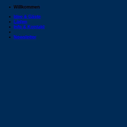
Zum
Willkommen
Inhalt
Idee & Gäste
springen
Läden
Info & Kontakt
Newsletter