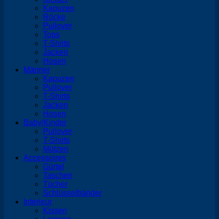
Kapuzen
Röcke
Pullover
Tops
T-Shirts
Jacken
Hosen
Männer
Kapuzen
Pullover
T-Shirts
Jacken
Hosen
Baby/Kinder
Pullover
T-Shirts
Mützen
Accessoires
Gürtel
Taschen
Tücher
Schlüsselbänder
Interieur
Kissen