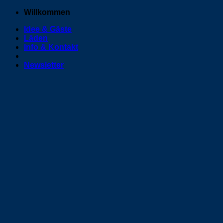
Zum
Willkommen
Inhalt
Idee & Gäste
springen
Läden
Info & Kontakt
Newsletter